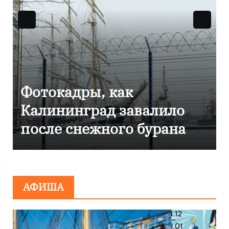
Фоторепортаж как в
ило
Калининграде
ана
эвакуировали ТЦ из-за
сообщения о
минировании
АФИША