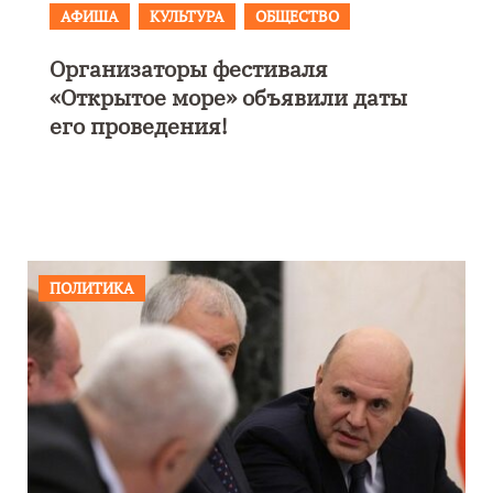
АФИША
В Калининграде пройдет
фестиваль искусств «Зимние
каникулы на Балтике»
ПОЛИТИКА