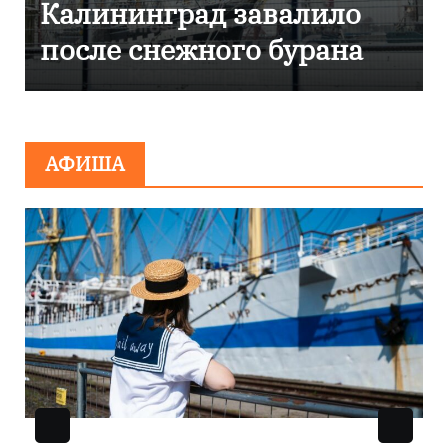
Калининграде
эвакуировали ТЦ из-за
сообщения о
минировании
АФИША