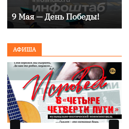
сияние запечатле
Победы!
Балтикой
АФИША