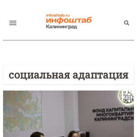
Перейти
к
содержанию
социальная адаптация