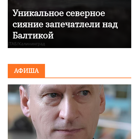
ое северное
Фотокадры, 
апечатлели над
Калининград
после снежно
АФИША