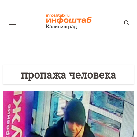
Перейти
к
содержанию
пропажа человека