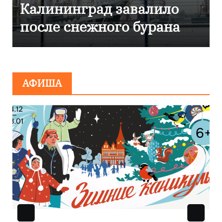
д завалило
Калининграде
ного бурана
эвакуировали Т
сообщения о
минировании
АФИША