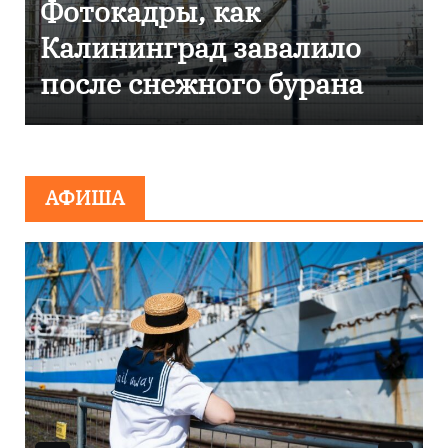
дры, как
Фоторепорт
нград завалило
Калинингр
нежного бурана
эвакуирова
сообщения
минирован
АФИША