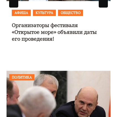
АФИША
В Калининграде пройдет
даты
фестиваль искусств «Зимние
каникулы на Балтике»
ПОЛИТИКА