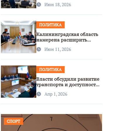
стратегии нацполитики
Июн 18, 2026
ПОЛИТИКА
Калининградская область
намерена расширить
сотрудничество с
Июн 11, 2026
Узбекистаном
ПОЛИТИКА
Власти обсудили развитие
транспорта и доступность
региона
Апр 1, 2026
СПОРТ