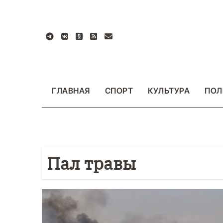
Перейти
к
содержанию
ГЛАВНАЯ
СПОРТ
КУЛЬТУРА
ПОЛ
Пал травы
БЩЕСТВО
ФОТО
ВАЖНОЕ
ОБЩЕСТВО
Ф