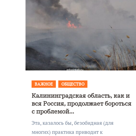
ВАЖНОЕ
ОБЩЕСТВО
Калининградская область, как и
Уникальное
вся Россия, продолжает бороться
 День
северное сиян
с проблемой
!
запечатлели н
несанкционированного пала
Эта, казалось бы, безобидная (для
травы.
Балтикой
многих) практика приводит к