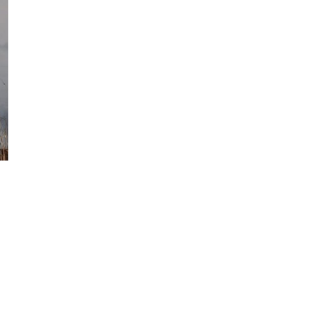
Фотокадры, как
ие
Калининград
ад
завалило после
снежного бурана