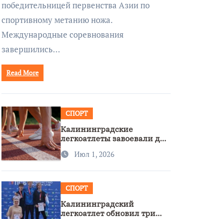
победительницей первенства Азии по
спортивному метанию ножа.
Международные соревнования
завершились…
Read More
СПОРТ
Калининградские
легкоатлеты завоевали две
бронзы на первенстве
Июл 1, 2026
России
СПОРТ
Калининградский
легкоатлет обновил три