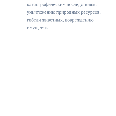
катастрофическим последствиям:
уничтожению природных ресурсов,
гибели животных, повреждению
имущества…
АФИША
КУЛЬТУРА
ОБЩЕСТВО
еский
Николай Патрушев
оведь в
поддержал проведение в
и»