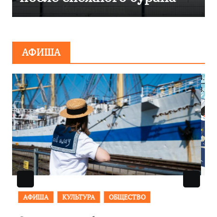
сообщения о
минировании
АФИША
АФИША