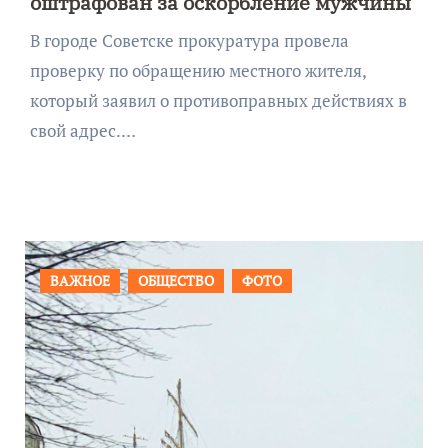
оштрафован за оскорбление мужчины
В городе Советске прокуратура провела
проверку по обращению местного жителя,
который заявил о противоправных действиях в
свой адрес.…
ФОТО
ПРОИСШЕСТВИЯ
ФОТО