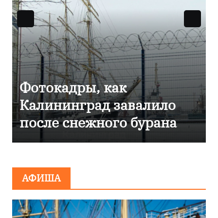
к
Фоторепортаж как
авалило
Калининграде
о бурана
эвакуировали ТЦ и
сообщения о
минировании
АФИША