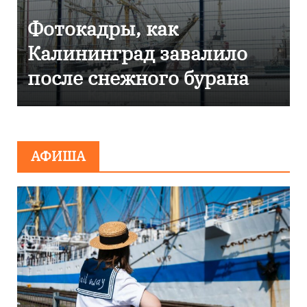
ак
Фоторепортаж ка
 завалило
Калининграде
го бурана
эвакуировали ТЦ
сообщения о
минировании
АФИША