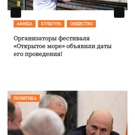
АФИША
В Калининграде пройдет
ы
фестиваль искусств «Зимние
каникулы на Балтике»
ПОЛИТИКА