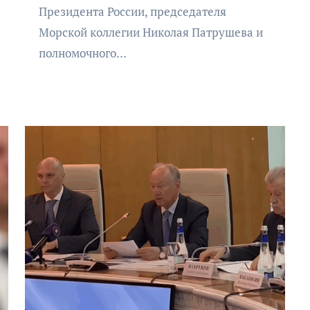
Президента России, председателя
Морской коллегии Николая Патрушева и
полномочного…
АФИША
КУЛЬТУРА
ОБЩЕСТВО
Организаторы фестиваля
«Открытое море» объявили
даты его проведения!