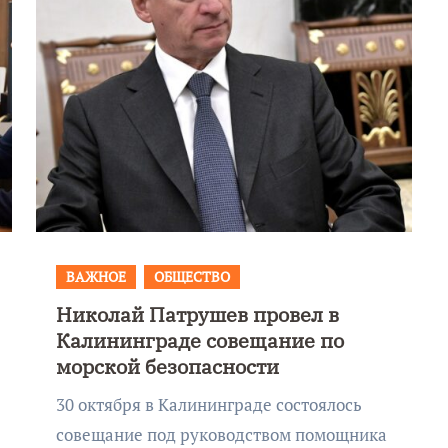
ВАЖНОЕ
ОБЩЕСТВО
Николай Патрушев провел в
Фотокадры, как
Калининграде совещание по
ие
Калининград
морской безопасности
ад
завалило после
30 октября в Калининграде состоялось
снежного бурана
совещание под руководством помощника