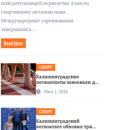
победительницей первенства Азии по
спортивному метанию ножа.
Международные соревнования
завершились…
Read More
СПОРТ
Калининградские
легкоатлеты завоевали две
бронзы на первенстве
Июл 1, 2026
России
СПОРТ
Калининградский
легкоатлет обновил три