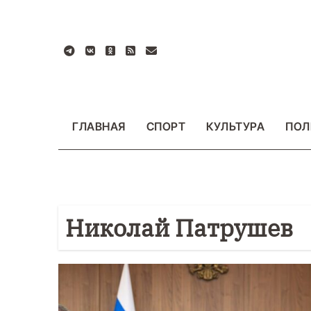
Перейти
к
содержанию
ГЛАВНАЯ
СПОРТ
КУЛЬТУРА
ПОЛ
Николай Патрушев
БЩЕСТВО
ФОТО
ВАЖНОЕ
ОБЩЕСТВО
Ф