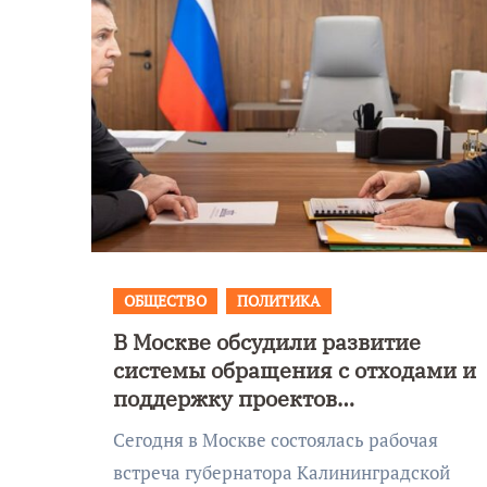
ОБЩЕСТВО
ПОЛИТИКА
В Москве обсудили развитие
Уникальное
системы обращения с отходами и
 День
северное сиян
поддержку проектов
!
запечатлели н
Калининградской области
Сегодня в Москве состоялась рабочая
Балтикой
встреча губернатора Калининградской