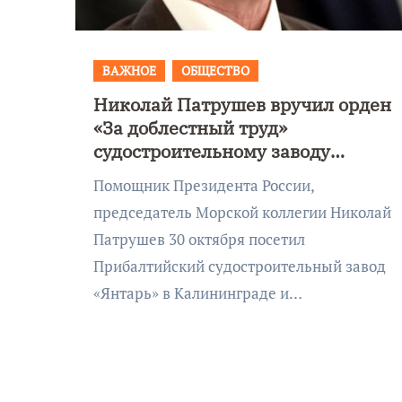
Калининграде морского
фестиваля «Открытое море»
ВАЖНОЕ
ОБЩЕСТВО
Николай Патрушев вручил орден
«За доблестный труд»
судостроительному заводу
«Янтарь» в Калининграде
Помощник Президента России,
председатель Морской коллегии Николай
Патрушев 30 октября посетил
Прибалтийский судостроительный завод
«Янтарь» в Калининграде и…