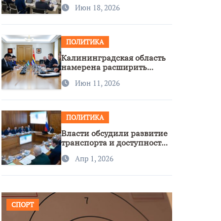
стратегии нацполитики
Июн 18, 2026
ПОЛИТИКА
Калининградская область
намерена расширить
сотрудничество с
Июн 11, 2026
Узбекистаном
ПОЛИТИКА
Власти обсудили развитие
транспорта и доступность
региона
Апр 1, 2026
СПОРТ