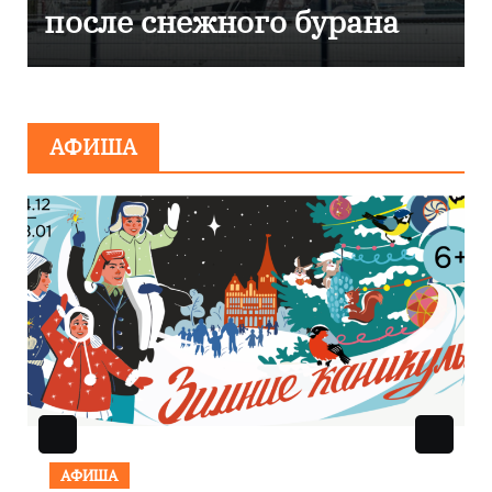
ана
эвакуировали ТЦ из-за
сообщения о
минировании
АФИША
АФИША