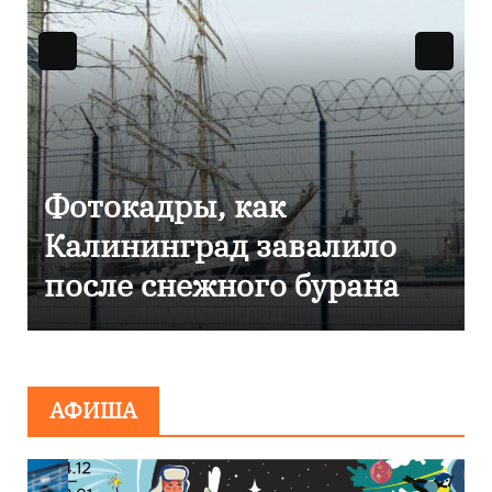
дры, как
Фоторепорт
нград завалило
Калинингр
нежного бурана
эвакуирова
сообщения
минирован
АФИША