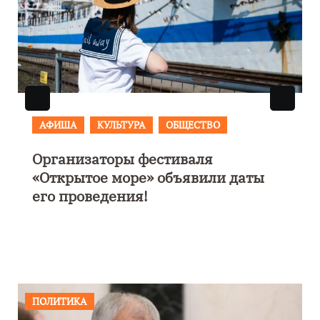
АФИША
В Калининграде пройдет
фестиваль искусств «Зимние
каникулы на Балтике»
ПОЛИТИКА