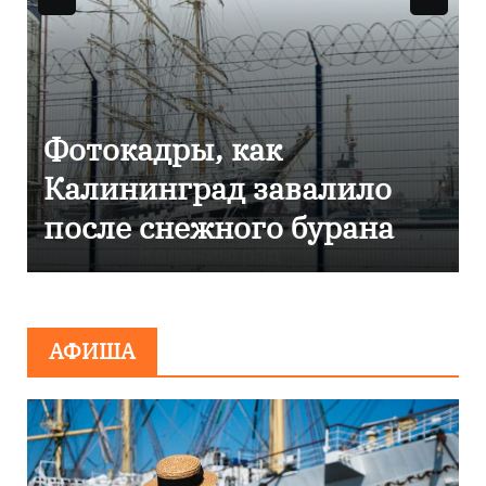
Фоторепортаж как в
Калининграде
эвакуировали ТЦ из-за
сообщения о
минировании
АФИША