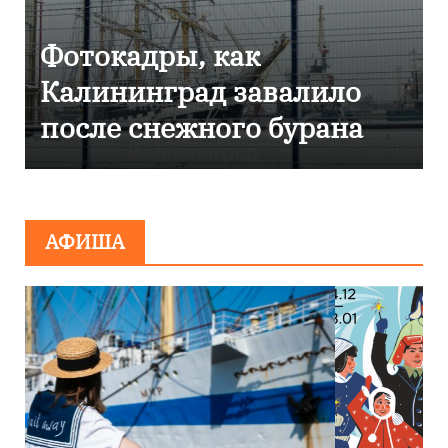
кадры, как
Фоторепо
нинград завалило
Калинин
 снежного бурана
эвакуиро
сообщен
миниров
АФИША