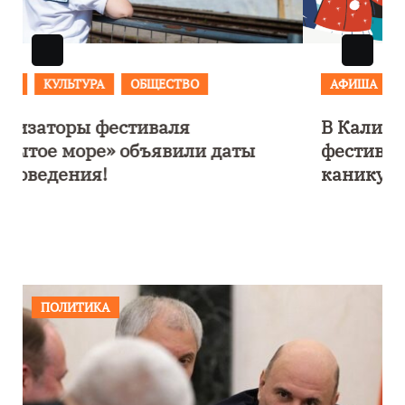
АФИША
В Калининграде пройдет
фестиваль искусств «Зимние
каникулы на Балтике»
ПОЛИТИКА