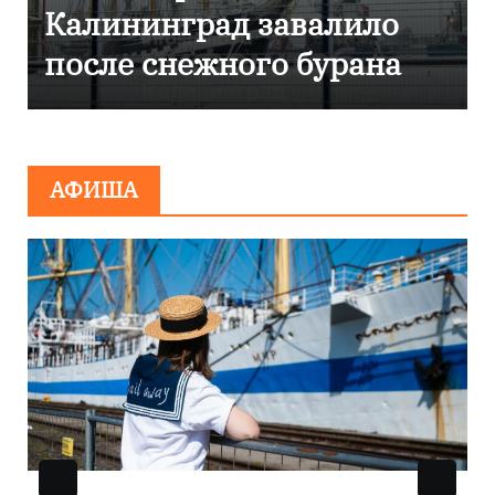
 завалило
Калининграде
го бурана
эвакуировали ТЦ
сообщения о
минировании
АФИША