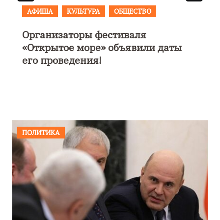
АФИША
В Калининграде пройдет
фестиваль искусств «Зимние
каникулы на Балтике»
ПОЛИТИКА