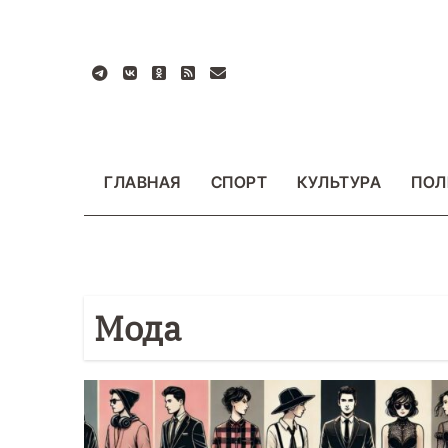
Перейти
к
содержанию
ГЛАВНАЯ
СПОРТ
КУЛЬТУРА
ПОЛ
Мода
БЩЕСТВО
ФОТО
ВАЖНОЕ
ОБЩЕСТВО
Ф