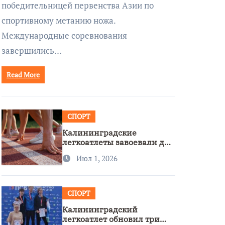
победительницей первенства Азии по
спортивному метанию ножа.
Международные соревнования
завершились…
Read More
СПОРТ
Калининградские
легкоатлеты завоевали две
бронзы на первенстве
Июл 1, 2026
России
СПОРТ
Калининградский
легкоатлет обновил три