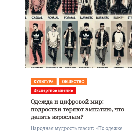
КУЛЬТУРА
ОБЩЕСТВО
Экспертное мнение
Уникальное
Одежда и цифровой мир:
 День
северное сиян
подростки теряют эмпатию, что
!
запечатлели н
делать взрослым?
Балтикой
Народная мудрость гласит: «По одежке