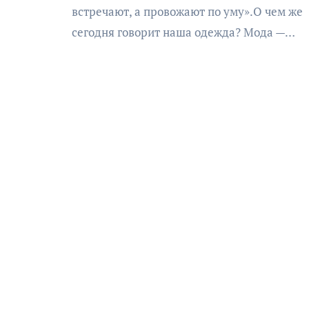
встречают, а провожают по уму».О чем же
сегодня говорит наша одежда? Мода —…
АФИША
КУЛЬТУРА
ОБЩЕСТВО
еский
Николай Патрушев
оведь в
поддержал проведение в
и»