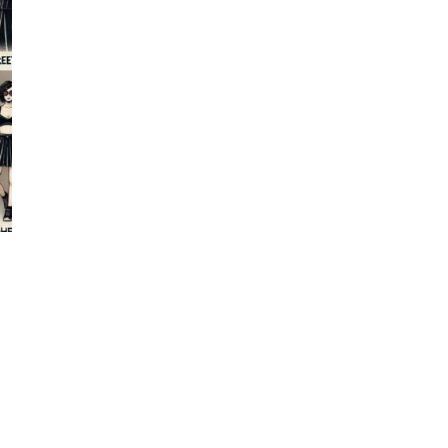
Фотокадры, как
ие
Калининград
ад
завалило после
снежного бурана