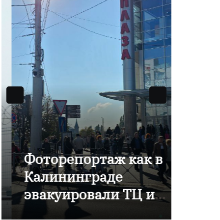
Фоторепортаж как в
В Ка
Калининграде
отме
эвакуировали ТЦ из-
комп
за сообщения о
Янта