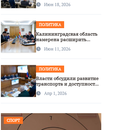
стратегии нацполитики
Июн 18, 2026
ПОЛИТИКА
Калининградская область
намерена расширить
сотрудничество с
Июн 11, 2026
Узбекистаном
ПОЛИТИКА
Власти обсудили развитие
транспорта и доступность
региона
Апр 1, 2026
СПОРТ