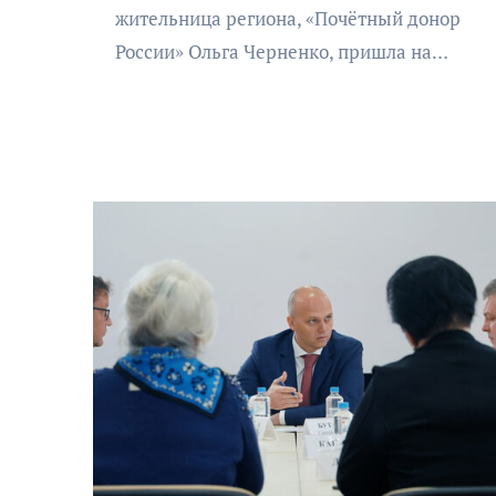
жительница региона, «Почётный донор
России» Ольга Черненко, пришла на…
АФИША
КУЛЬТУРА
ОБЩЕСТВО
ЩЕСТВО
Организаторы фестиваля
«Открытое море» объявили
ие в
даты его проведения!