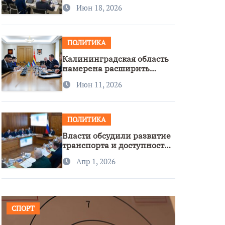
стратегии нацполитики
Июн 18, 2026
ПОЛИТИКА
Калининградская область
намерена расширить
сотрудничество с
Июн 11, 2026
Узбекистаном
ПОЛИТИКА
Власти обсудили развитие
транспорта и доступность
региона
Апр 1, 2026
СПОРТ