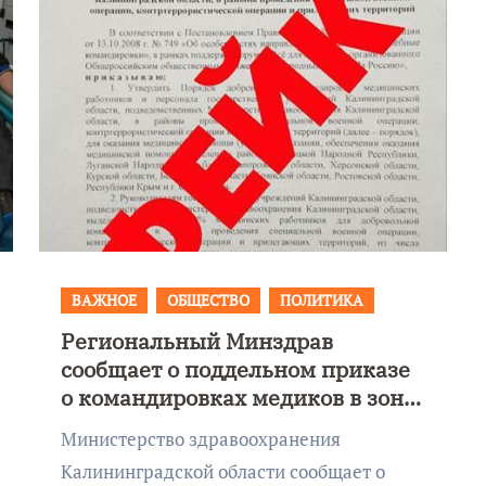
ВАЖНОЕ
ОБЩЕСТВО
ПОЛИТИКА
Региональный Минздрав
к
Фоторепортаж как в
сообщает о поддельном приказе
Калининграде
о командировках медиков в зону
эвакуировали ТЦ из-
СВО
Министерство здравоохранения
на
за сообщения о
Калининградской области сообщает о