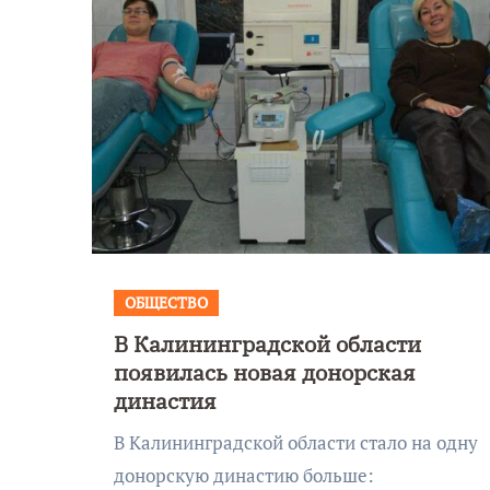
ОБЩЕСТВО
В Калининградской области
ьное
Фотокадры, ка
появилась новая донорская
е сияние
Калининград
династия
лели над
завалило после
В Калининградской области стало на одну
ой
снежного бура
донорскую династию больше: