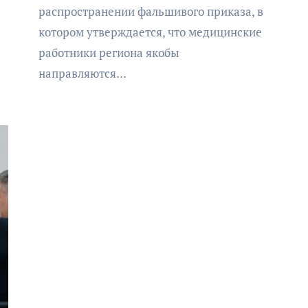
минировании
распространении фальшивого приказа, в
котором утверждается, что медицинские
работники региона якобы
направляются…
АФИША
В Калининграде пройдет
фестиваль искусств «Зимние
каникулы на Балтике»