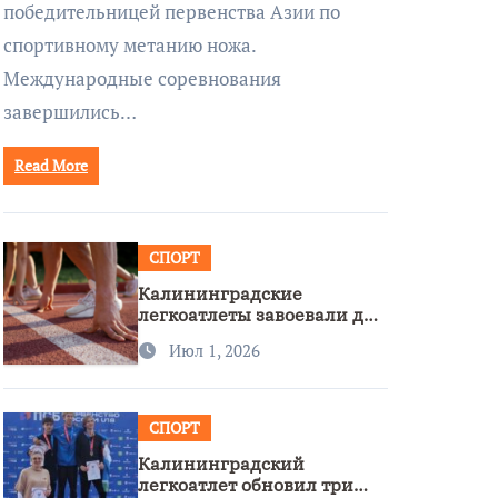
победительницей первенства Азии по
спортивному метанию ножа.
Международные соревнования
завершились…
Read More
СПОРТ
Калининградские
легкоатлеты завоевали две
бронзы на первенстве
Июл 1, 2026
России
СПОРТ
Калининградский
легкоатлет обновил три