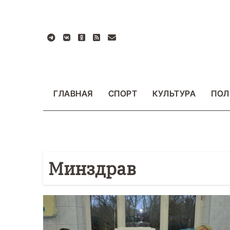
Перейти
к
содержанию
ГЛАВНАЯ
СПОРТ
КУЛЬТУРА
ПОЛ
Минздрав
БЩЕСТВО
ФОТО
ВАЖНОЕ
ОБЩЕСТВО
Ф