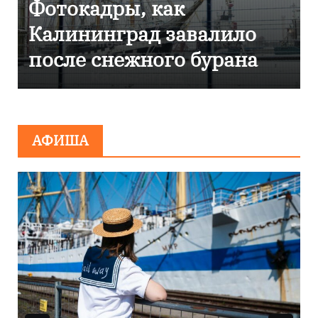
кадры, как
Фоторепо
нинград завалило
Калинин
 снежного бурана
эвакуиро
сообщен
миниров
АФИША