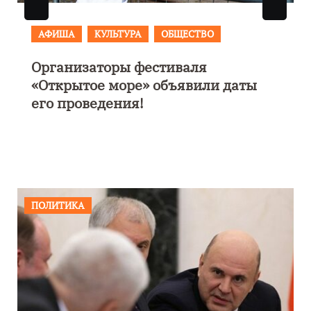
АФИША
В Калининграде пройдет
фестиваль искусств «Зимние
каникулы на Балтике»
ПОЛИТИКА