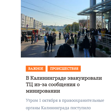
ВАЖНОЕ
ПРОИСШЕСТВИЯ
В Калининграде эвакуировали
Уникальное
ТЦ из-за сообщения о
 День
северное сиян
минировании
!
запечатлели н
Утром 1 октября в правоохранительные
Балтикой
органы Калининграда поступило