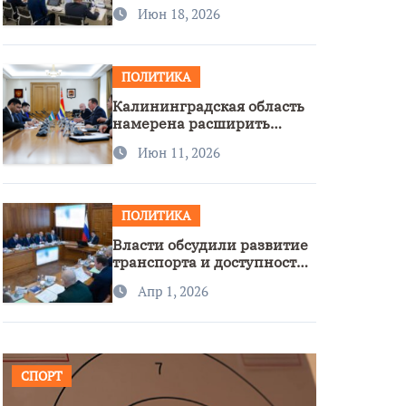
стратегии нацполитики
Июн 18, 2026
ПОЛИТИКА
Калининградская область
намерена расширить
сотрудничество с
Июн 11, 2026
Узбекистаном
ПОЛИТИКА
Власти обсудили развитие
транспорта и доступность
региона
Апр 1, 2026
СПОРТ