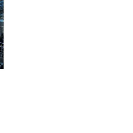
Фотокадры, как
ие
Калининград
ад
завалило после
снежного бурана