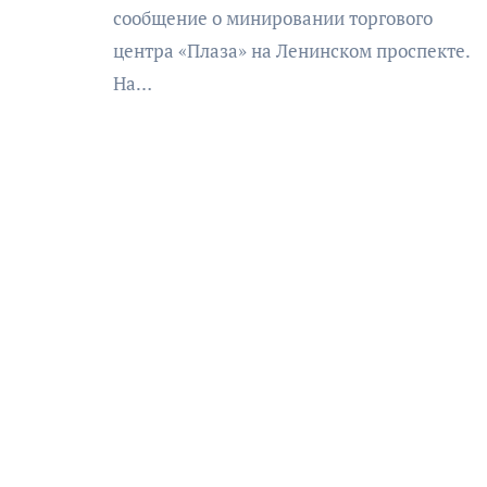
сообщение о минировании торгового
центра «Плаза» на Ленинском проспекте.
На…
АФИША
КУЛЬТУРА
ОБЩЕСТВО
еский
Николай Патрушев
оведь в
поддержал проведение в
и»