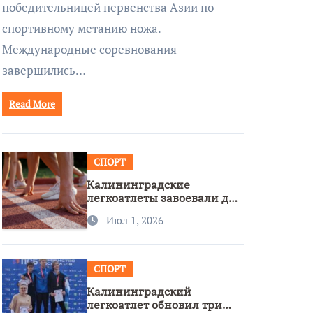
победительницей первенства Азии по
спортивному метанию ножа.
Международные соревнования
завершились…
Read More
СПОРТ
Калининградские
легкоатлеты завоевали две
бронзы на первенстве
Июл 1, 2026
России
СПОРТ
Калининградский
легкоатлет обновил три