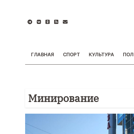
Перейти
к
содержанию
ГЛАВНАЯ
СПОРТ
КУЛЬТУРА
ПОЛ
Минирование
БЩЕСТВО
ФОТО
ВАЖНОЕ
ОБЩЕСТВО
Ф