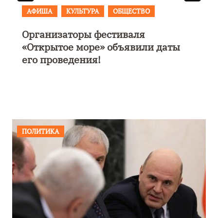
АФИША
КУЛЬТУРА
ОБЩЕСТВО
Организаторы фестиваля
В
«Открытое море» объявили даты
ф
его проведения!
к
ПОЛИТИКА