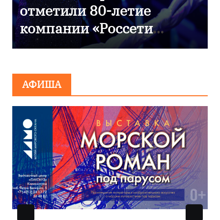
летие
оссети
9 Мая — День По
АФИША