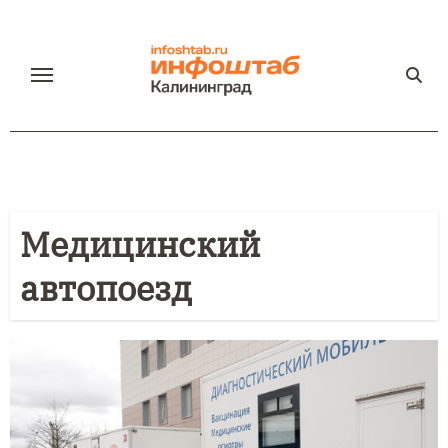
Перейти
к
содержанию
Медицинский
автопоезд