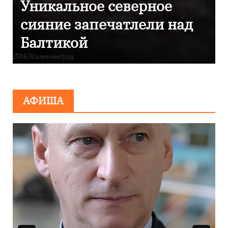
 северное
Фотокадры, ка
ечатлели над
Калининград з
после снежног
АФИША