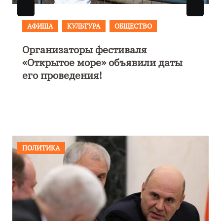
АФИША
В Калининграде пройдет
фестиваль искусств «Зимние
каникулы на Балтике»
ПОЛИТИКА