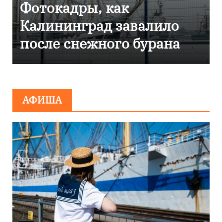
 как
Фоторепортаж 
д завалило
Калининграде
ного бурана
эвакуировали Т
сообщения о
минировании
АФИША