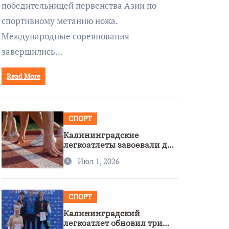
победительницей первенства Азии по
спортивному метанию ножа.
Международные соревнования
завершились…
Read More
СПОРТ
Калининградские
легкоатлеты завоевали две
бронзы на первенстве
Июл 1, 2026
России
СПОРТ
Калининградский
легкоатлет обновил три