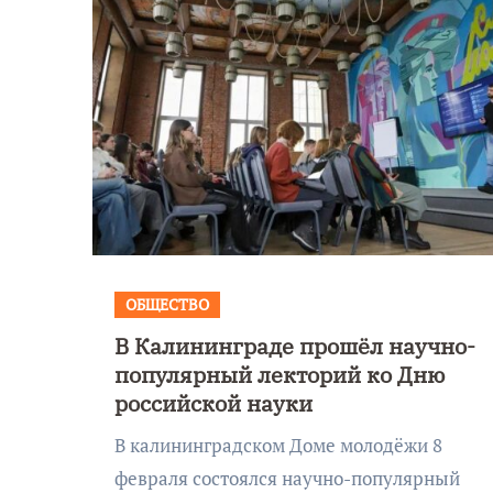
ОБЩЕСТВО
В Калининграде прошёл научно-
Уникальное
популярный лекторий ко Дню
 День
северное сиян
российской науки
!
запечатлели н
В калининградском Доме молодёжи 8
Балтикой
февраля состоялся научно-популярный