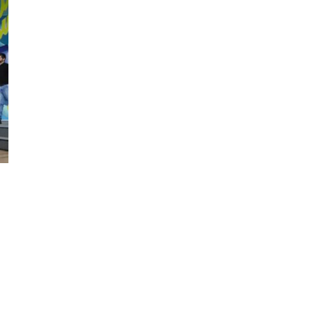
Фотокадры, как
ие
Калининград
ад
завалило после
снежного бурана