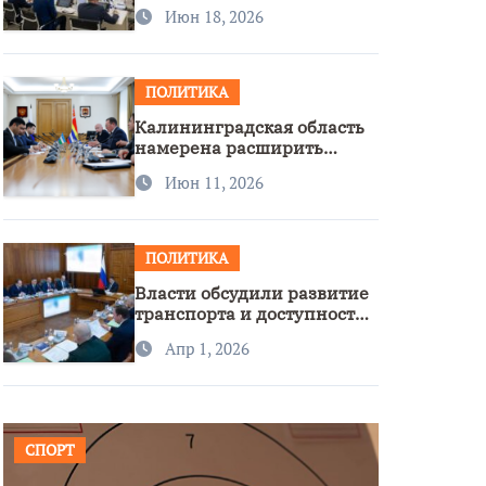
стратегии нацполитики
Июн 18, 2026
ПОЛИТИКА
Калининградская область
намерена расширить
сотрудничество с
Июн 11, 2026
Узбекистаном
ПОЛИТИКА
Власти обсудили развитие
транспорта и доступность
региона
Апр 1, 2026
СПОРТ