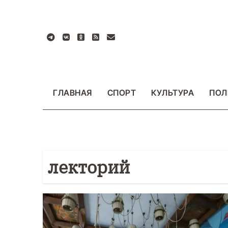
Перейти
к
содержанию
ГЛАВНАЯ
СПОРТ
КУЛЬТУРА
ПОЛ
лекторий
БЩЕСТВО
ФОТО
ВАЖНОЕ
ОБЩЕСТВО
Ф