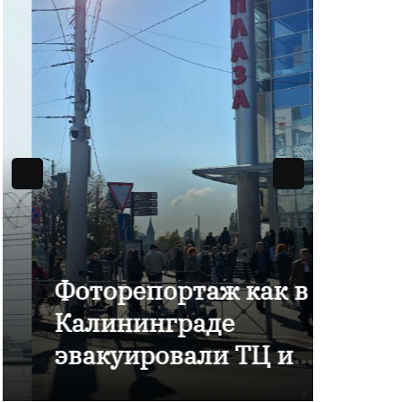
Фоторепортаж как в
В Ка
Калининграде
отме
эвакуировали ТЦ из-
комп
за сообщения о
Янта