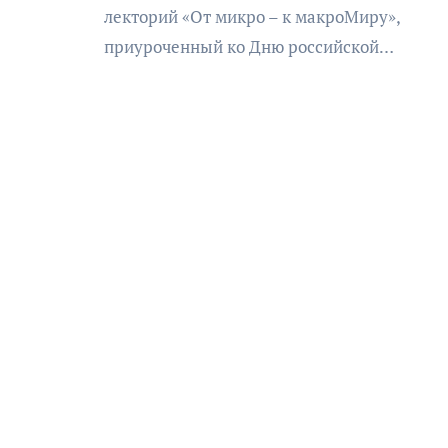
лекторий «От микро – к макроМиру»,
приуроченный ко Дню российской…
АФИША
КУЛЬТУРА
ОБЩЕСТВО
еский
Николай Патрушев
оведь в
поддержал проведение в
и»