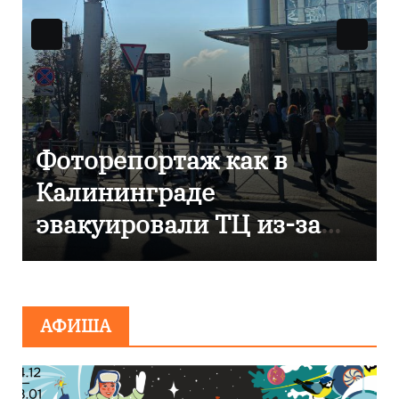
 в
В Калининграде
отметили 80-летие
з-за
компании «Россети
Янтарь»
АФИША