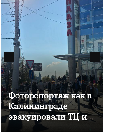
Фоторепортаж как в
В Ка
Калининграде
отме
эвакуировали ТЦ из-
комп
за сообщения о
Янта