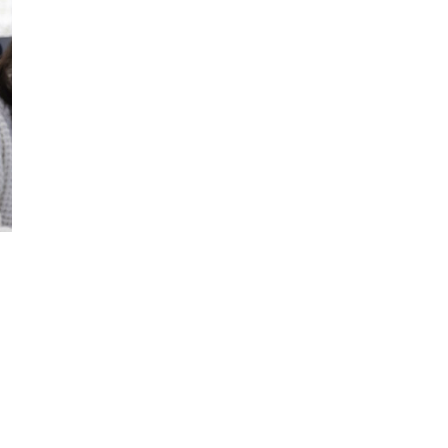
Фотокадры, как
ие
Калининград
ад
завалило после
снежного бурана