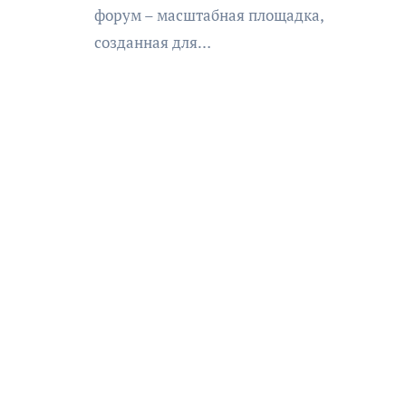
форум – масштабная площадка,
созданная для…
АФИША
КУЛЬТУРА
ОБЩЕСТВО
еский
Николай Патрушев
оведь в
поддержал проведение в
и»