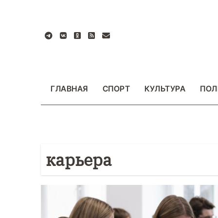
Перейти
к
содержанию
ГЛАВНАЯ
СПОРТ
КУЛЬТУРА
ПОЛ
карьера
БЩЕСТВО
ФОТО
ВАЖНОЕ
ОБЩЕСТВО
Ф