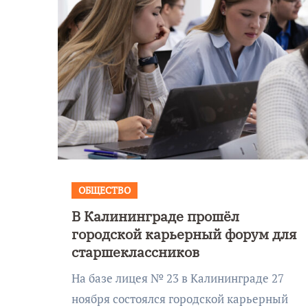
ОБЩЕСТВО
В Калининграде прошёл
Уникальное
городской карьерный форум для
 День
северное сиян
старшеклассников
!
запечатлели н
На базе лицея № 23 в Калининграде 27
Балтикой
ноября состоялся городской карьерный