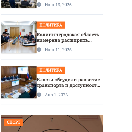
стратегии нацполитики
Июн 18, 2026
ПОЛИТИКА
Калининградская область
намерена расширить
сотрудничество с
Июн 11, 2026
Узбекистаном
ПОЛИТИКА
Власти обсудили развитие
транспорта и доступность
региона
Апр 1, 2026
СПОРТ