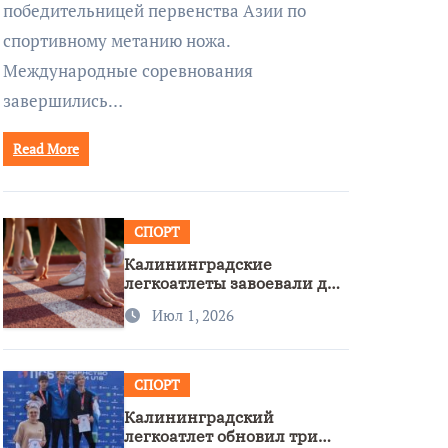
победительницей первенства Азии по
спортивному метанию ножа.
Международные соревнования
завершились…
Read More
СПОРТ
Калининградские
легкоатлеты завоевали две
бронзы на первенстве
Июл 1, 2026
России
СПОРТ
Калининградский
легкоатлет обновил три