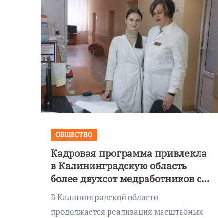
ОБЩЕСТВО
Кадровая программа привлекла
Уникальное
в Калининградскую область
 День
северное сиян
более двухсот медработников с
!
запечатлели н
начала года
В Калининградской области
Балтикой
продолжается реализация масштабных