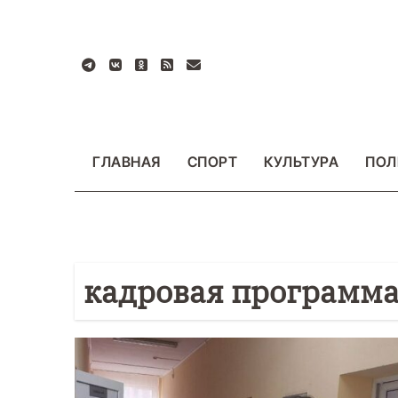
Перейти
к
содержанию
ГЛАВНАЯ
СПОРТ
КУЛЬТУРА
ПОЛ
кадровая программ
БЩЕСТВО
ФОТО
ВАЖНОЕ
ОБЩЕСТВО
Ф