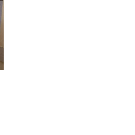
Фотокадры, как
ие
Калининград
ад
завалило после
снежного бурана