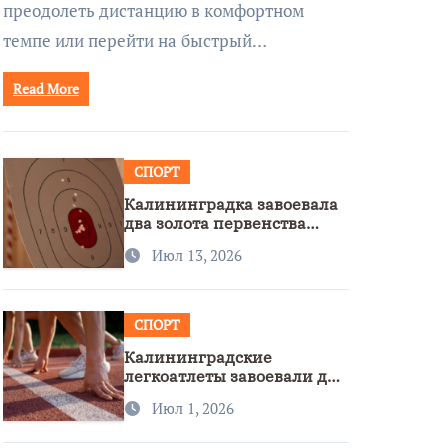
преодолеть дистанцию в комфортном
темпе или перейти на быстрый…
Read More
СПОРТ
Калининградка завоевала
два золота первенства
Азии по метанию ножа
Июл 13, 2026
СПОРТ
Калининградские
легкоатлеты завоевали две
бронзы на первенстве
Июл 1, 2026
России