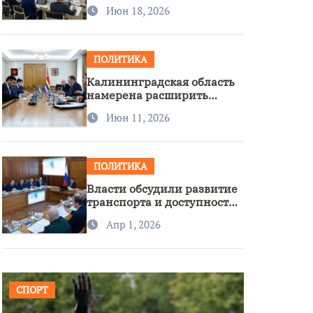
стратегии нацполитики
Июн 18, 2026
ПОЛИТИКА
Калининградская область
намерена расширить
сотрудничество с
Июн 11, 2026
Узбекистаном
ПОЛИТИКА
Власти обсудили развитие
транспорта и доступность
региона
Апр 1, 2026
СПОРТ