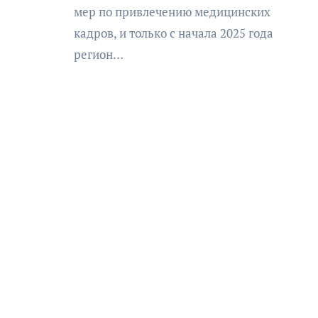
мер по привлечению медицинских
кадров, и только с начала 2025 года
регион…
АФИША
КУЛЬТУРА
ОБЩЕСТВО
еский
Николай Патрушев
оведь в
поддержал проведение в
и»