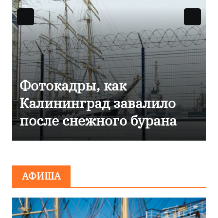
Фоторепортаж как в
лило
Калининграде
рана
эвакуировали ТЦ из-з
сообщения о
минировании
АФИША