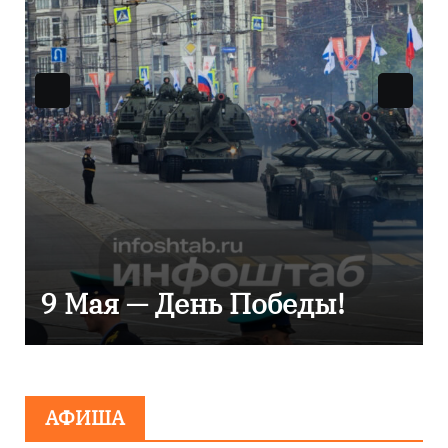
Уникальное северное
сияние запечатлели над
Балтикой
АФИША