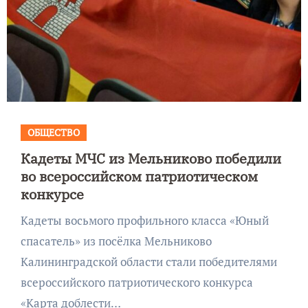
ОБЩЕСТВО
Кадеты МЧС из Мельниково победили
во всероссийском патриотическом
конкурсе
Кадеты восьмого профильного класса «Юный
спасатель» из посёлка Мельниково
Калининградской области стали победителями
всероссийского патриотического конкурса
«Карта доблести…