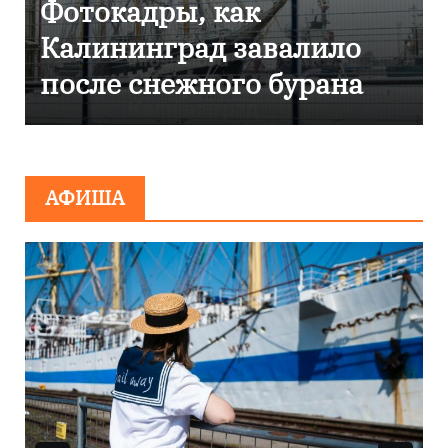
к
Фоторепортаж как
авалило
Калининграде
о бурана
эвакуировали ТЦ и
сообщения о
минировании
АФИША