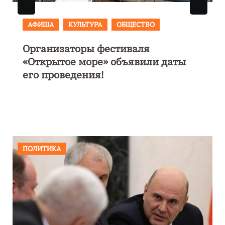
АФИША
В Калининграде пройдет
фестиваль искусств «Зимние
каникулы на Балтике»
ПОЛИТИКА