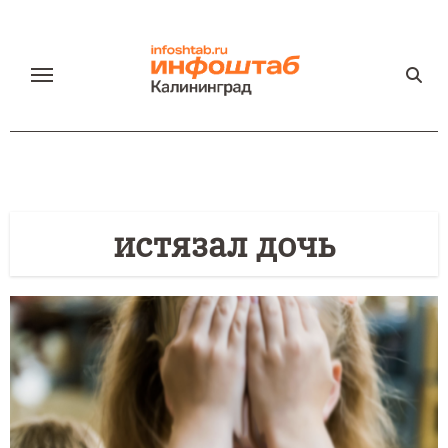
Перейти
к
содержанию
истязал дочь