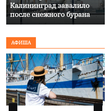
д завалило
Калининграде
ного бурана
эвакуировали Т
сообщения о
минировании
АФИША