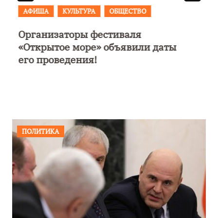
АФИША
В Калининграде пройдет
фестиваль искусств «Зимние
каникулы на Балтике»
ПОЛИТИКА