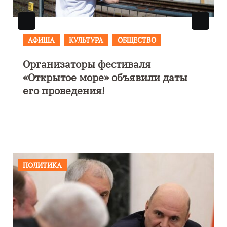
АФИША
В Калининграде пройдет
ы
фестиваль искусств «Зимние
каникулы на Балтике»
ПОЛИТИКА