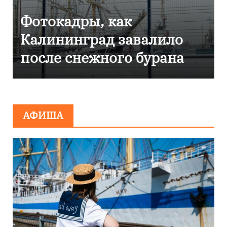
ы, как
Фоторепорта
рад завалило
Калининград
ежного бурана
эвакуировали
сообщения о
минировани
АФИША