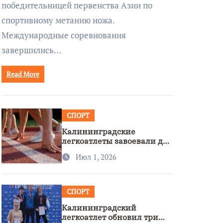
победительницей первенства Азии по
спортивному метанию ножа.
Международные соревнования
завершились…
Read More
СПОРТ
Калининградские
легкоатлеты завоевали две
бронзы на первенстве
Июл 1, 2026
России
СПОРТ
Калининградский
легкоатлет обновил три