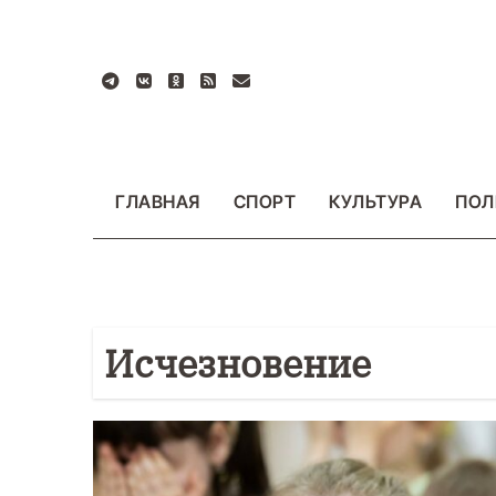
Перейти
к
содержанию
ГЛАВНАЯ
СПОРТ
КУЛЬТУРА
ПОЛ
Исчезновение
БЩЕСТВО
ФОТО
ВАЖНОЕ
ОБЩЕСТВО
Ф