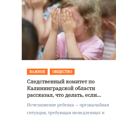
ВАЖНОЕ
ОБЩЕСТВО
Следственный комитет по
Уникальное
Калининградской области
 День
северное сиян
рассказал, что делать, если
!
запечатлели н
пропал ребенок!
Исчезновение ребенка — чрезвычайная
Балтикой
ситуация, требующая немедленных и