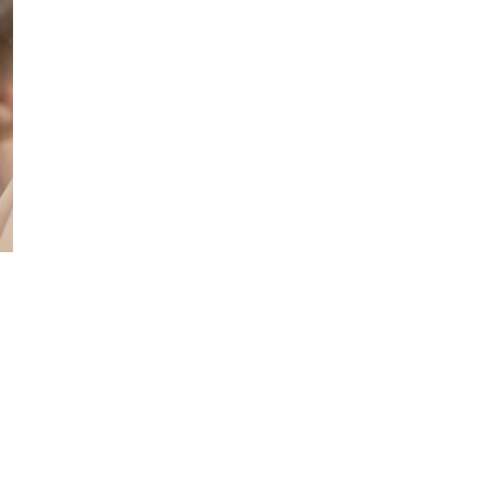
Фотокадры, как
ие
Калининград
ад
завалило после
снежного бурана