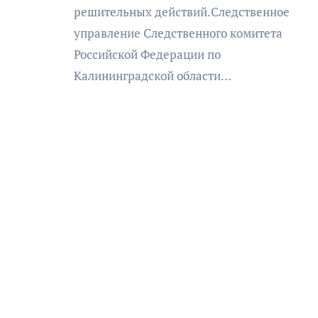
решительных действий.Следственное
управление Следственного комитета
Российской Федерации по
Калининградской области…
АФИША
КУЛЬТУРА
ОБЩЕСТВО
еский
Николай Патрушев
оведь в
поддержал проведение в
и»