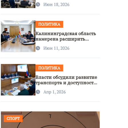
стратегии нацполитики
Июн 18, 2026
ПОЛИТИКА
Калининградская область
намерена расширить
сотрудничество с
Июн 11, 2026
Узбекистаном
ПОЛИТИКА
Власти обсудили развитие
транспорта и доступность
региона
Апр 1, 2026
СПОРТ