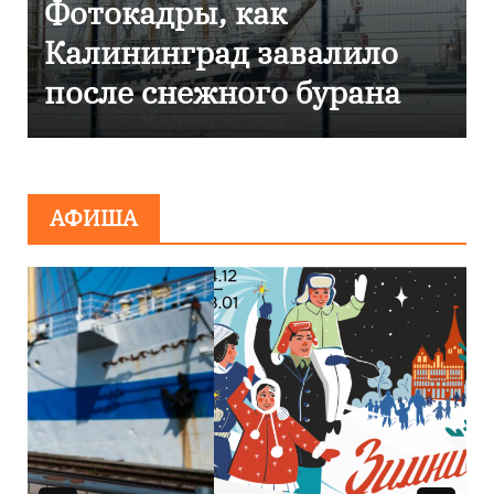
дры, как
Фоторепорт
нград завалило
Калинингр
нежного бурана
эвакуирова
сообщения
минирован
АФИША