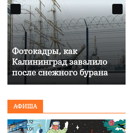
к
Фоторепортаж как
авалило
Калининграде
о бурана
эвакуировали ТЦ и
сообщения о
минировании
АФИША