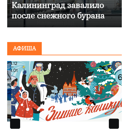
нинград завалило
Калинин
 снежного бурана
эвакуиро
сообщен
миниров
АФИША