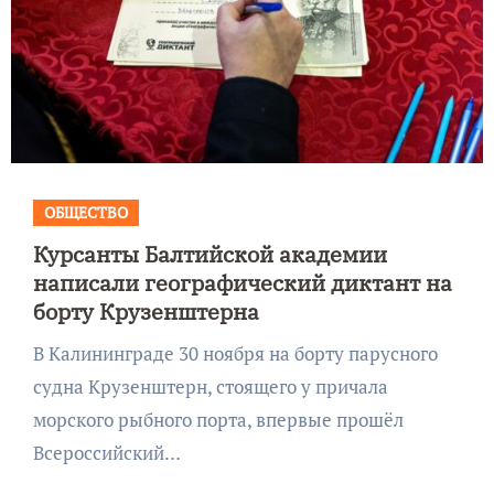
ОБЩЕСТВО
Курсанты Балтийской академии
написали географический диктант на
борту Крузенштерна
В Калининграде 30 ноября на борту парусного
судна Крузенштерн, стоящего у причала
морского рыбного порта, впервые прошёл
Всероссийский…