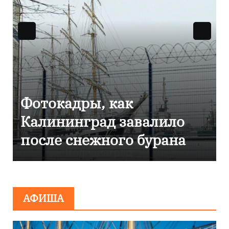
Фоторепортаж как в
ило
Калининграде
ана
эвакуировали ТЦ из-за
сообщения о
минировании
АФИША