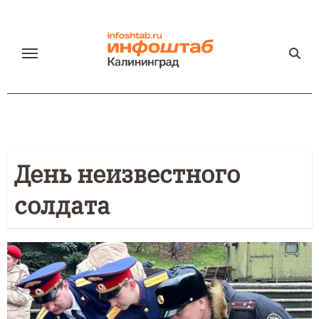
Перейти
к
содержанию
День неизвестного
солдата