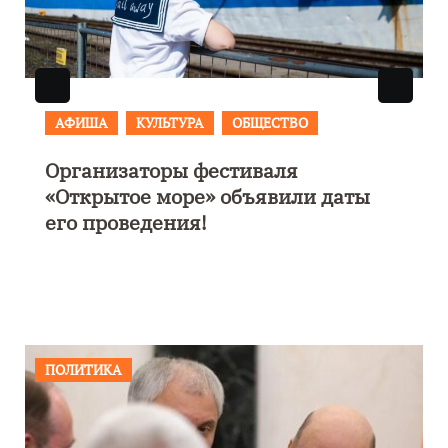
АФИША
В Калининграде пройдет
фестиваль искусств «Зимние
каникулы на Балтике»
ПОЛИТИКА