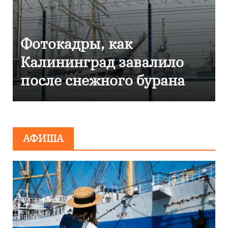
отокадры, как
Фото
алининград завалило
Кали
осле снежного бурана
эвак
сооб
мини
АФИША