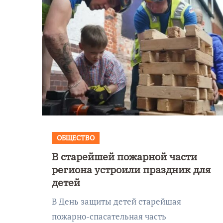
ОБЩЕСТВО
В старейшей пожарной части
Уникальное
региона устроили праздник для
 День
северное сиян
детей
!
запечатлели н
В День защиты детей старейшая
Балтикой
пожарно-спасательная часть