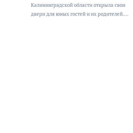
Калининградской области открыла свои
двери для юных гостей и их родителей.…
АФИША
КУЛЬТУРА
ОБЩЕСТВО
еский
Николай Патрушев
оведь в
поддержал проведение в
и»