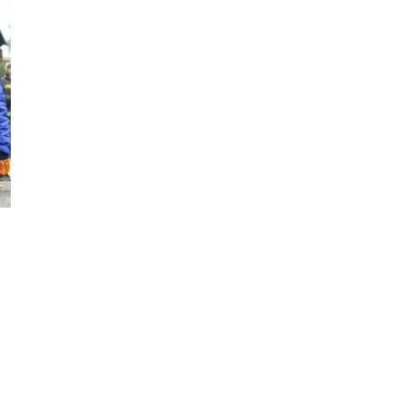
Фотокадры, как
ие
Калининград
ад
завалило после
снежного бурана