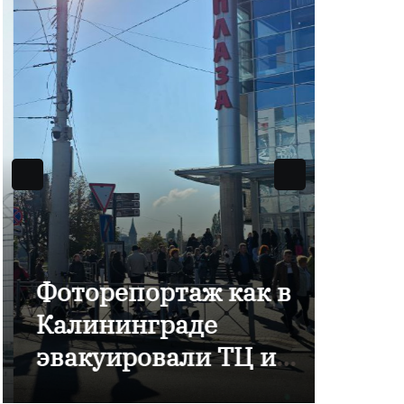
Фоторепортаж как в
В Ка
Калининграде
отме
эвакуировали ТЦ из-
комп
за сообщения о
Янта