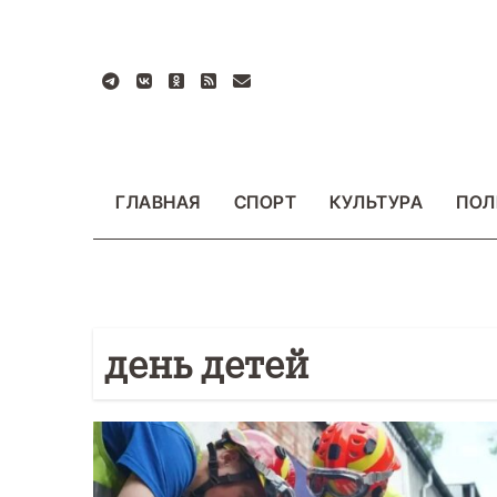
Перейти
к
содержанию
ГЛАВНАЯ
СПОРТ
КУЛЬТУРА
ПОЛ
день детей
БЩЕСТВО
ФОТО
ВАЖНОЕ
ОБЩЕСТВО
Ф