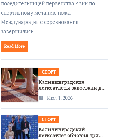
победительницей первенства Азии по
спортивному метанию ножа.
Международные соревнования
завершились…
Read More
СПОРТ
Калининградские
легкоатлеты завоевали две
бронзы на первенстве
Июл 1, 2026
России
СПОРТ
Калининградский
легкоатлет обновил три