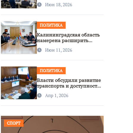
стратегии нацполитики
Июн 18, 2026
ПОЛИТИКА
Калининградская область
намерена расширить
сотрудничество с
Июн 11, 2026
Узбекистаном
ПОЛИТИКА
Власти обсудили развитие
транспорта и доступность
региона
Апр 1, 2026
СПОРТ