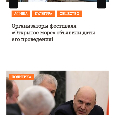
АФИША
В Калининграде пройдет
фестиваль искусств «Зимние
каникулы на Балтике»
ПОЛИТИКА