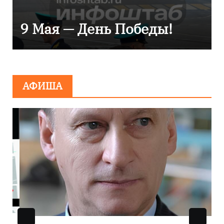
сияние
ая — День Победы!
Балти
АФИША