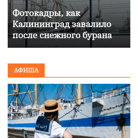
отокадры, как
Фото
алининград завалило
Кали
осле снежного бурана
эвак
сооб
мини
АФИША