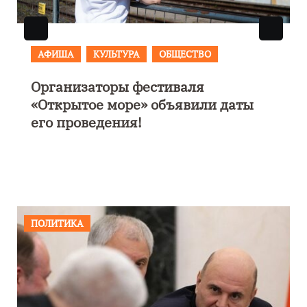
АФИША
В Калининграде пройдет
фестиваль искусств «Зимние
каникулы на Балтике»
ПОЛИТИКА