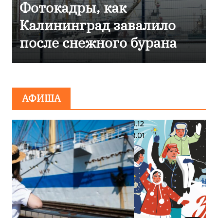
 как
Фоторепортаж 
д завалило
Калининграде
ного бурана
эвакуировали Т
сообщения о
минировании
АФИША