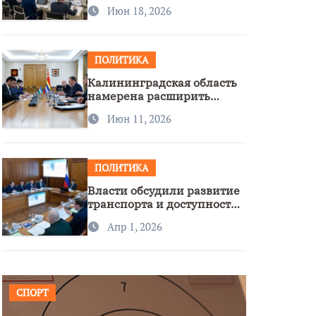
стратегии нацполитики
Июн 18, 2026
ПОЛИТИКА
Калининградская область
намерена расширить
сотрудничество с
Июн 11, 2026
Узбекистаном
ПОЛИТИКА
Власти обсудили развитие
транспорта и доступность
региона
Апр 1, 2026
СПОРТ