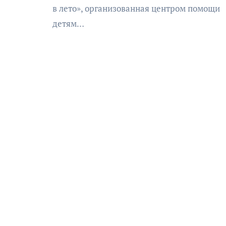
в лето», организованная центром помощи
детям…
АФИША
КУЛЬТУРА
ОБЩЕСТВО
еский
Николай Патрушев
оведь в
поддержал проведение в
и»