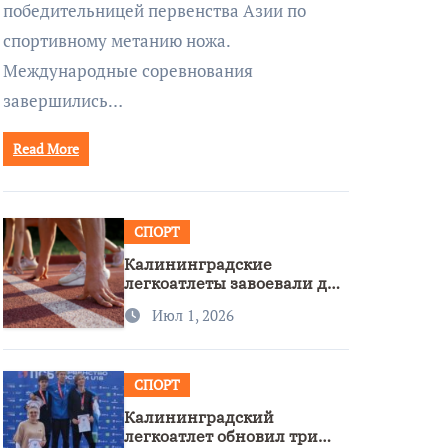
победительницей первенства Азии по
спортивному метанию ножа.
Международные соревнования
завершились…
Read More
СПОРТ
Калининградские
легкоатлеты завоевали две
бронзы на первенстве
Июл 1, 2026
России
СПОРТ
Калининградский
легкоатлет обновил три