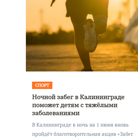
СПОРТ
Ночной забег в Калининграде
Уникальное
поможет детям с тяжёлыми
 День
северное сиян
заболеваниями
!
запечатлели н
В Калининграде в ночь на 1 июня вновь
Балтикой
пройдёт благотворительная акция «Забег