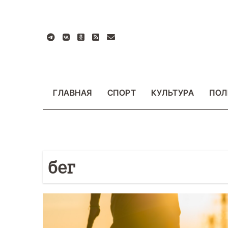
Перейти
к
содержанию
ГЛАВНАЯ
СПОРТ
КУЛЬТУРА
ПОЛ
бег
БЩЕСТВО
ФОТО
ВАЖНОЕ
ОБЩЕСТВО
Ф