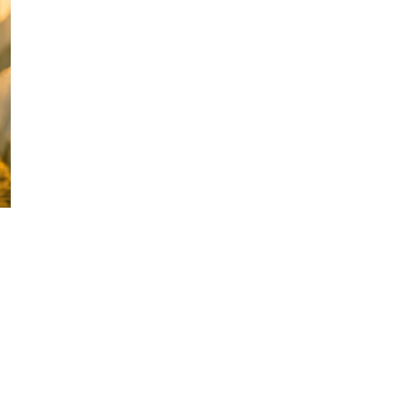
Фотокадры, как
ие
Калининград
ад
завалило после
снежного бурана