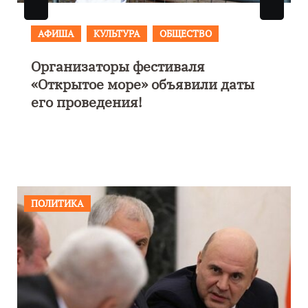
АФИША
В Калининграде пройдет
фестиваль искусств «Зимние
каникулы на Балтике»
ПОЛИТИКА