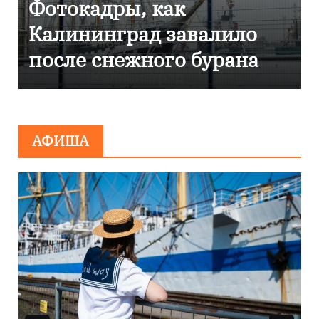
 как
Фоторепортаж 
д завалило
Калининграде
ного бурана
эвакуировали Т
сообщения о
минировании
АФИША