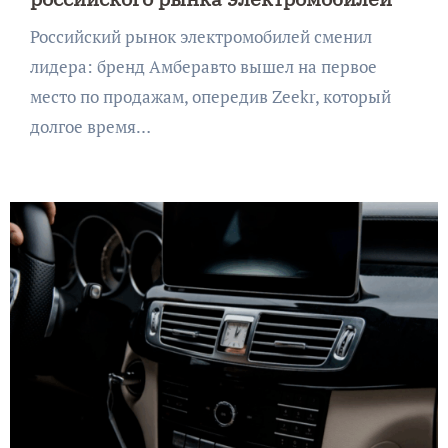
Российский рынок электромобилей сменил
лидера: бренд Амберавто вышел на первое
место по продажам, опередив Zeekr, который
долгое время…