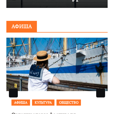
сообщения о
минировании
АФИША
АФИША