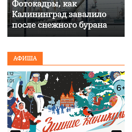
кадры, как
Фоторепо
нинград завалило
Калинин
 снежного бурана
эвакуиро
сообщен
миниров
АФИША